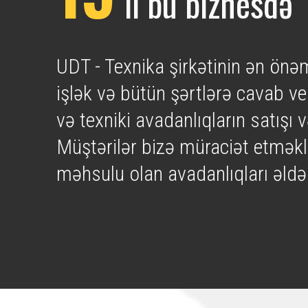
il bu biznesdə
UDT - Texnika şirkətinin ən önəml
işlək və bütün şərtlərə cavab ve
və texniki avadanlıqların satışı v
Müştərilər bizə müraciət etməklə
məhsulu olan avadanlıqları əldə 