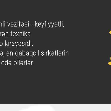
i vəzifəsi - keyfiyyətli,
rən texnika
ə kirayəsidi.
, ən qabaqcıl şirkətlərin
edə bilərlər.