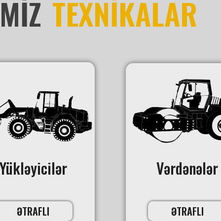
İMİZ
TEXNİKALAR
Yükləyicilər
Vərdənələr
ƏTRAFLI
ƏTRAFLI