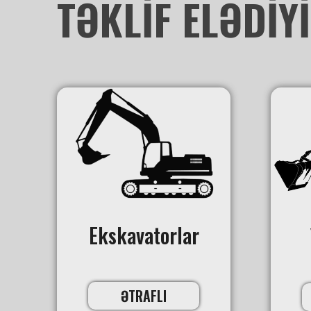
TƏKLİF ELƏDİY
Ekskavatorlar
ƏTRAFLI