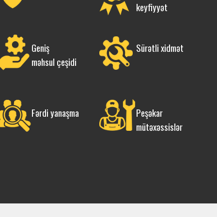
keyfiyyət
Geniş
Sürətli xidmət
məhsul çeşidi
Fərdi yanaşma
Peşəkar
mütəxəssislər