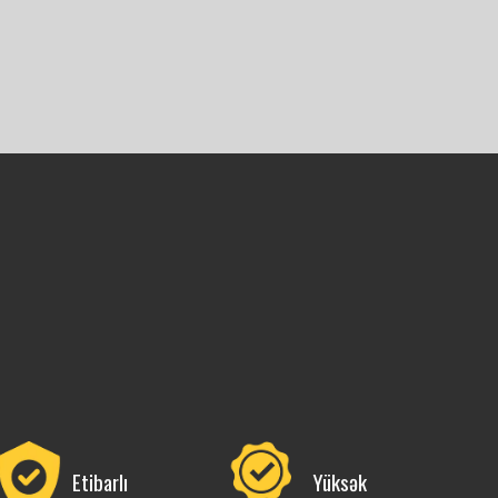
Etibarlı
Yüksək