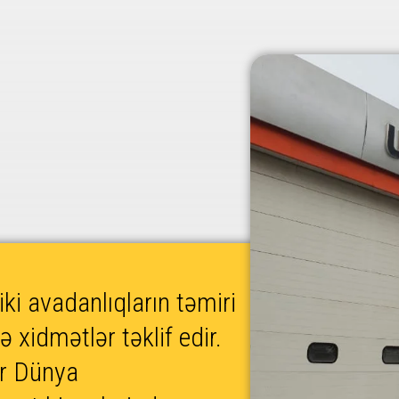
ki avadanlıqların təmiri
 xidmətlər təklif edir.
ər Dünya