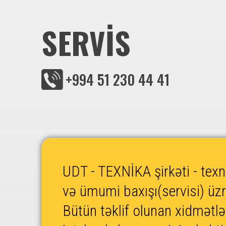
SERVİS
+994 51 230 44 41
UDT - TEXNİKA şirkəti - texni
və ümumi baxışı(servisi) üzrə
Bütün təklif olunan xidmətl