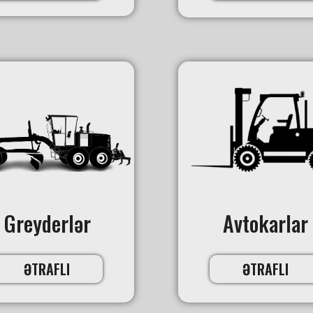
Greyderlər
Avtokarlar
ƏTRAFLI
ƏTRAFLI