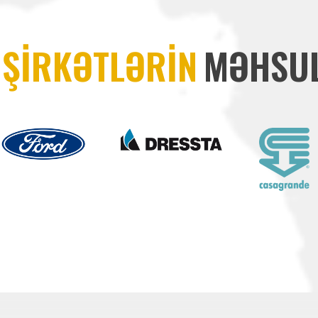
ŞİRKƏTLƏRİN
MƏHSUL